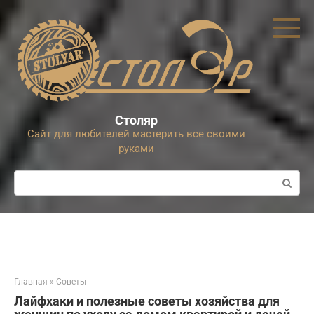
Перейти
к
контенту
Столяр
Сайт для любителей мастерить все своими
руками
Поиск:
Главная
»
Советы
Лайфхаки и полезные советы хозяйства для