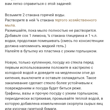
вам легко справиться с этой задачей:
Возьмите 2 стакана горячей воды.
Растворите в ней ¼ стакана
тертого хозяйственного
мыла
.
Размешайте, пока мыло полностью не растворится.
Добавьте сок 1 лимона, ¼ стакана глицерина и 1 ч.л.
водки, продолжая помешивать (смесь по консистенции
должна напоминать жидкий гель.)
Налейте в бутылку из пластика с узким горлышком.
Новую, только купленную, посуду из стекла перед
первым использованием положите в кастрюлю с
холодной водой и доведите на медленном огне до
кипения, выключите и оставьте охлаждаться. Такое
закаливание сделает стекло более устойчивым к
повреждениям и посуда будет биться реже.
Графины, вазы и прочую посуду с узким горлышком,
периодически встряхивая, промывайте теплой водой, в
которую добавлена измельченная скорлупа сырых яиц
или кусочки газетной бумаги.