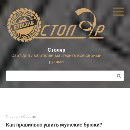
Перейти
к
контенту
Столяр
Сайт для любителей мастерить все своими
руками
Поиск:
Главная
»
Советы
Как правильно ушить мужские брюки?