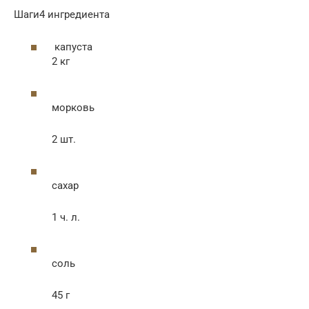
Шаги4 ингредиента
капуста
2 кг
морковь
2 шт.
сахар
1 ч. л.
соль
45 г