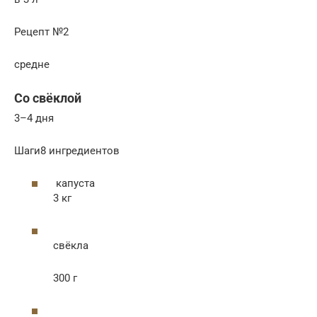
Рецепт №2
средне
Со свёклой
3–4 дня
Шаги8 ингредиентов
капуста
3 кг
свёкла
300 г