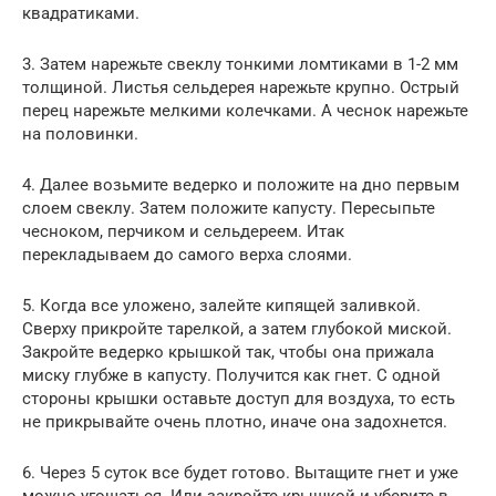
квадратиками.
3. Затем нарежьте свеклу тонкими ломтиками в 1-2 мм
толщиной. Листья сельдерея нарежьте крупно. Острый
перец нарежьте мелкими колечками. А чеснок нарежьте
на половинки.
4. Далее возьмите ведерко и положите на дно первым
слоем свеклу. Затем положите капусту. Пересыпьте
чесноком, перчиком и сельдереем. Итак
перекладываем до самого верха слоями.
5. Когда все уложено, залейте кипящей заливкой.
Сверху прикройте тарелкой, а затем глубокой миской.
Закройте ведерко крышкой так, чтобы она прижала
миску глубже в капусту. Получится как гнет. С одной
стороны крышки оставьте доступ для воздуха, то есть
не прикрывайте очень плотно, иначе она задохнется.
6. Через 5 суток все будет готово. Вытащите гнет и уже
можно угощаться. Или закройте крышкой и уберите в