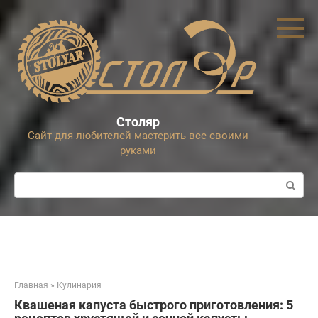
Перейти
к
контенту
Столяр
Сайт для любителей мастерить все своими
руками
Поиск:
Главная
»
Кулинария
Квашеная капуста быстрого приготовления: 5