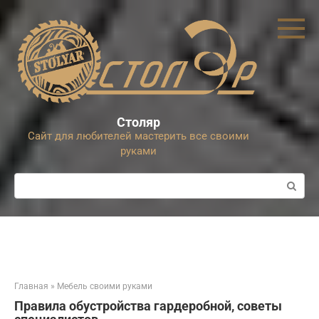
Перейти
к
контенту
Столяр
Сайт для любителей мастерить все своими
руками
Поиск:
Главная
»
Мебель своими руками
Правила обустройства гардеробной, советы