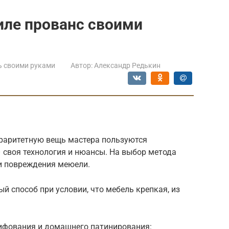
иле прованс своими
ь своими руками
Автор:
Александр Редькин
раритетную вещь мастера пользуются
 своя технология и нюансы. На выбор метода
 и повреждения меюели.
 способ при условии, что мебель крепкая, из
ифования и домашнего патинирования: