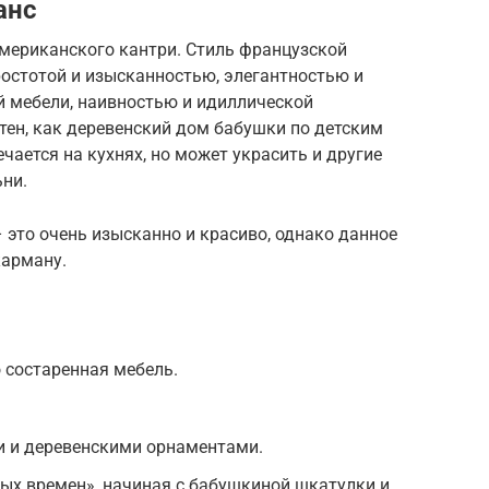
анс
американского кантри. Стиль французской
ростотой и изысканностью, элегантностью и
й мебели, наивностью и идиллической
тен, как деревенский дом бабушки по детским
чается на кухнях, но может украсить и другие
ьни.
 это очень изысканно и красиво, однако данное
карману.
 состаренная мебель.
 и деревенскими орнаментами.
ых времен», начиная с бабушкиной шкатулки и