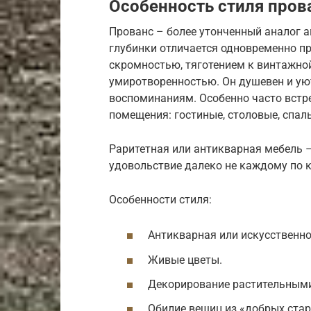
Особенность стиля пров
Прованс – более утонченный аналог 
глубинки отличается одновременно п
скромностью, тяготением к винтажно
умиротворенностью. Он душевен и ую
воспоминаниям. Особенно часто встре
помещения: гостиные, столовые, спал
Раритетная или антикварная мебель –
удовольствие далеко не каждому по 
Особенности стиля:
Антикварная или искусственно
Живые цветы.
Декорирование растительными
Обилие вещиц из «добрых стар