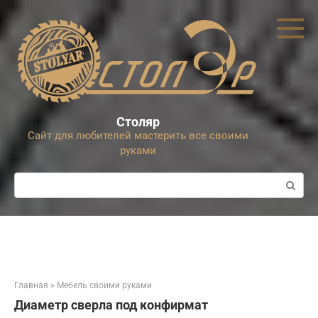
Перейти
к
контенту
Столяр
Сайт для любителей мастерить все своими
руками
Поиск:
Главная
»
Мебель своими руками
Диаметр сверла под конфирмат