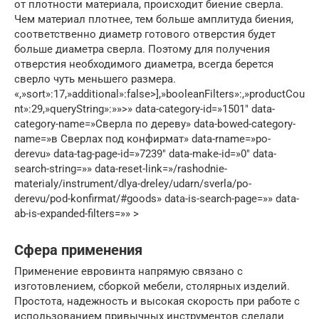
от плотности материала, происходит биение сверла.
Чем материал плотнее, тем больше амплитуда биения,
соответственно диаметр готового отверстия будет
больше диаметра сверла. Поэтому для получения
отверстия необходимого диаметра, всегда берется
сверло чуть меньшего размера.
«,»sort»:17,»additional»:false>],»booleanFilters»:,»productCou
nt»:29,»queryString»:»»>» data-category-id=»1501″ data-
category-name=»Сверла по дереву» data-bowed-category-
name=»в Сверлах под конфирмат» data-rname=»po-
derevu» data-tag-page-id=»7239″ data-make-id=»0″ data-
search-string=»» data-reset-link=»/rashodnie-
materialy/instrument/dlya-dreley/udarn/sverla/po-
derevu/pod-konfirmat/#goods» data-is-search-page=»» data-
ab-is-expanded-filters=»» >
Сфера применения
Применение евровинта напрямую связано с
изготовлением, сборкой мебели, столярных изделий.
Простота, надежность и высокая скорость при работе с
использованием привычных инструментов сделали