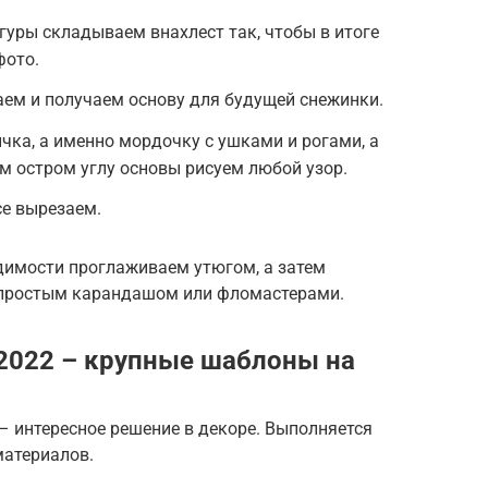
уры складываем внахлест так, чтобы в итоге
ото.​
аем и получаем основу для будущей снежинки.
ка, а именно мордочку с ушками и рогами, а
ом остром углу основы рисуем любой узор.
се вырезаем.
димости проглаживаем утюгом, а затем
простым карандашом или фломастерами.
2022 – крупные шаблоны на
– интересное решение в декоре. Выполняется
материалов.