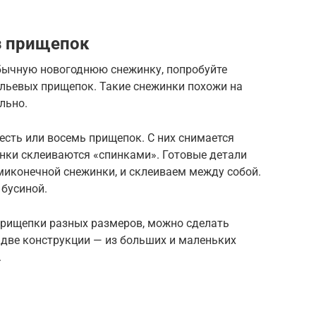
з прищепок
обычную новогоднюю снежинку, попробуйте
льевых прищепок. Такие снежинки похожи на
льно.
сть или восемь прищепок. С них снимается
инки склеиваются «спинками». Готовые детали
миконечной снежинки, и склеиваем между собой.
бусиной.
прищепки разных размеров, можно сделать
 две конструкции — из больших и маленьких
.