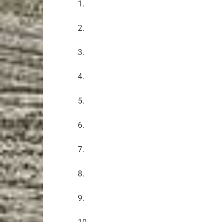
1.
2.
3.
4.
5.
6.
7.
8.
9.