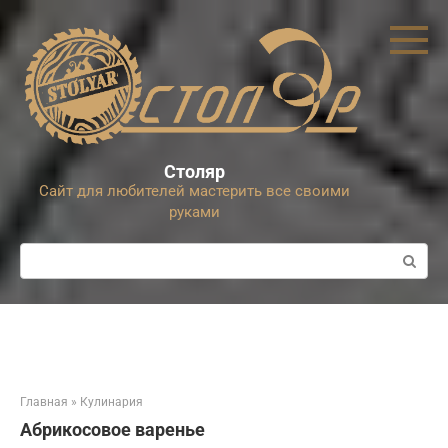
Перейти
к
контенту
Столяр
Сайт для любителей мастерить все своими
руками
Поиск:
Главная
»
Кулинария
Абрикосовое варенье