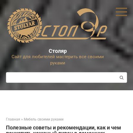
Перейти
к
контенту
Столяр
Сайт для любителей мастерить все своими
руками
Поиск:
Главная
»
Мебель своими руками
Полезные советы и рекомендации, как и чем