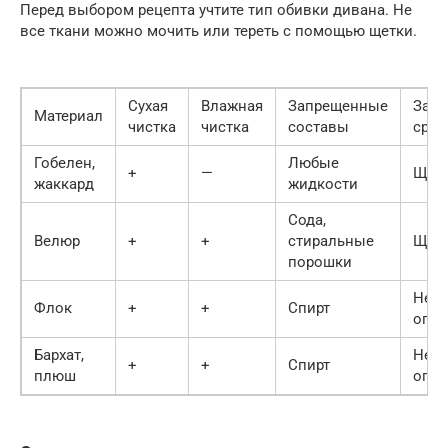
Перед выбором рецепта учтите тип обивки дивана. Не
все ткани можно мочить или тереть с помощью щетки.
Сухая
Влажная
Запрещенные
Зап
Материал
чистка
чистка
составы
сред
Гобелен,
Любые
+
—
Щет
жаккард
жидкости
Сода,
Велюр
+
+
стиральные
Щет
порошки
Нет
Флок
+
+
Спирт
огра
Бархат,
Нет
+
+
Спирт
плюш
огра