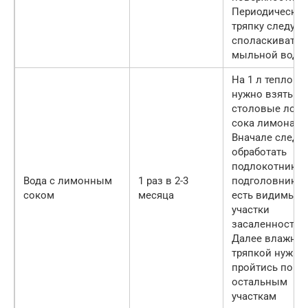
Периодически
тряпку следует
споласкивать 
мыльной воде
На 1 л теплой 
нужно взять 3
столовые лож
сока лимона.
Вначале следу
обработать
подлокотники 
Вода с лимонным
1 раз в 2-3
подголовники, 
соком
месяца
есть видимые
участки
засаленности.
Далее влажно
тряпкой нужно
пройтись по
остальным
участкам