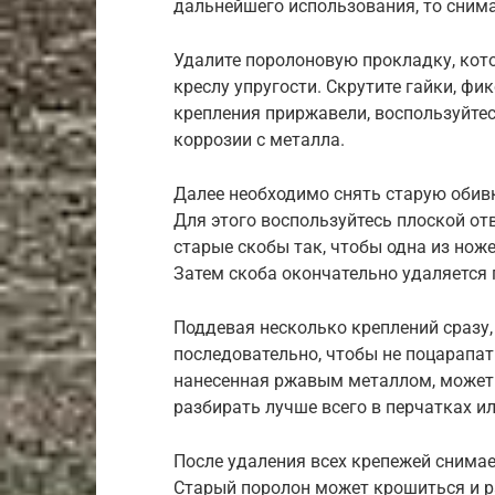
дальнейшего использования, то снима
Удалите поролоновую прокладку, кото
креслу упругости. Скрутите гайки, фи
крепления приржавели, воспользуйте
коррозии с металла.
Далее необходимо снять старую обив
Для этого воспользуйтесь плоской от
старые скобы так, чтобы одна из нож
Затем скоба окончательно удаляется
Поддевая несколько креплений сразу
последовательно, чтобы не поцарапат
нанесенная ржавым металлом, может 
разбирать лучше всего в перчатках ил
После удаления всех крепежей снимае
Старый поролон может крошиться и ра