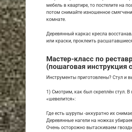
мебель в квартире, то постелите на п
потом снимайте изношенное смягчение
комнате.
Деревянный каркас кресла восстанавл
или краски, проклеить расшатавшиеся
Мастер-класс по рестав
(пошаговая инструкция с
Инструменты приготовлены? Стул и в
1) Смотрим, как был скреплён стул. В
«шевелится»:
Где есть шурупы -аккуратно их снимае
Деревянные нагели на ножках убирае
Очень осторожно вытаскиваем гвозди 