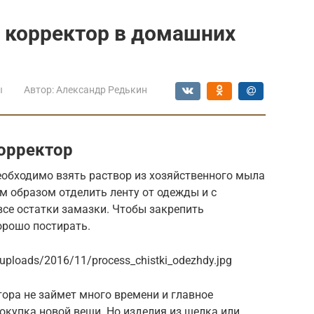
 корректор в домашних
ы
Автор:
Александр Редькин
орректор
еобходимо взять раствор из хозяйственного мыла
м образом отделить ленту от одежды и с
се остатки замазки. Чтобы закрепить
орошо постирать.
/uploads/2016/11/process_chistki_odezhdy.jpg
тора не займет много времени и главное
окупка новой вещи. Но изделия из шелка или