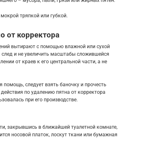
лишнего – мусора, пыли, грязи или жирных пятен.
 мокрой тряпкой или губкой.
о от корректора
ений вытирают с помощью влажной или сухой
ь след и не увеличить масштабы сложившейся
лении от краев к его центральной части, а не
я помощь, следует взять баночку и прочесть
 действия по удалению пятна от корректора
ьзовалась при его производстве.
ти, закрывшись в ближайшей туалетной комнате,
ится носовой платок, лоскут ткани или бумажная