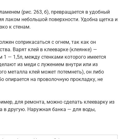
ламенем (рис. 263, б), превращается в удобный
ия лаком небольшой поверхности. Удобна щетка и
зко к стенам.
олжен соприкасаться с огнем, так как он
ства. Варят клей в клееварке (клеянке) —
 1 — 1,5л, между стенками которого име­ется
делают из меди с лужением внутри или из
го металла клей может потем­неть), он либо
ибо опирается на прово­лочную прокладку, не
ример, для ремонта, можно сделать клееварку из
а в другую. Наружная банка — для воды,