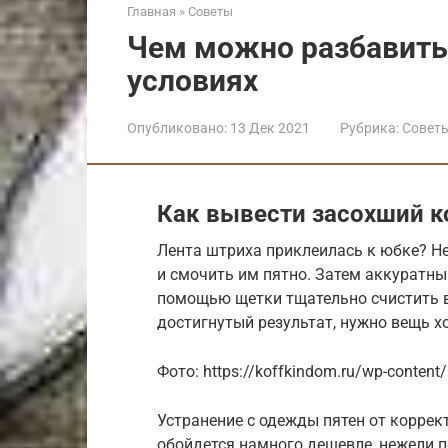
Главная
»
Советы
Чем можно разбавить
условиях
Опубликовано:
13 Дек 2021
Рубрика:
Совет
Как вывести засохший к
Лента штриха приклеилась к юбке? Н
и смочить им пятно. Затем аккуратны
помощью щетки тщательно счистить в
достигнутый результат, нужно вещь х
Фото: https://koffkindom.ru/wp-content
Устранение с одежды пятен от коррек
обойдется намного дешевле, нежели п