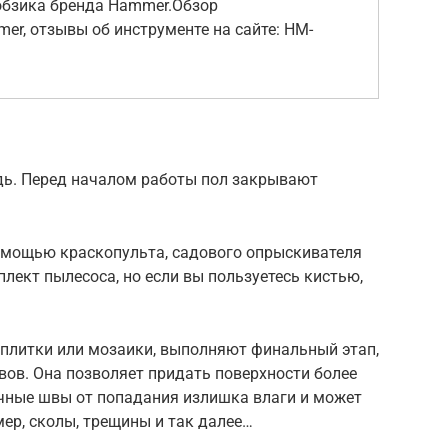
обзика бренда Hammer.Обзор
er, отзывы об инструменте на сайте: HM-
дь. Перед началом работы пол закрывают
омощью краскопуль­та, садового опрыскивателя
лект пылесоса, но если вы пользуетесь кистью,
 плитки или мозаики, выполняют финальный этап,
швов. Она позволяет придать поверхности более
чные швы от попадания излишка влаги и может
ер, сколы, трещины и так далее…