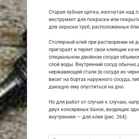
Старая зубная щетка, изогнутая над п
инструмент для покраски или покрыт
для окраски труб, расположенных бли
Столярный клей при растворении не д
пригорает и теряет свои клеящие каче­
специальном двой­ном сосуде объемом
слой воды. Внутренний сосуд обычно 
нержавеющей стали (в сосуде из черно
висит на бортах наруж­ного сосуда, л
дающую ему опуститься на дно.
Но для работ от случая к случаю, нап
двух консервных банок, входящих одн
внутренняя — для клея (рис. 264).