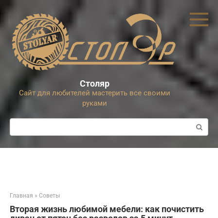
Перейти
к
контенту
Столяр
Сайт для любителей мастерить все своими
руками
Поиск:
Главная
»
Советы
Вторая жизнь любимой мебели: как почистить