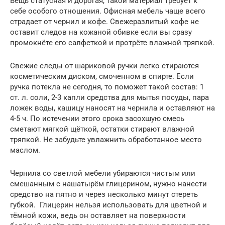
Вещь статусная и дорогая, такой материал требует к
себе особого отношения. Офисная мебель чаще всего
страдает от чернил и кофе. Свежеразлитый кофе не
оставит следов на кожаной обивке если вы сразу
промокнёте его салфеткой и протрёте влажной тряпкой.
Свежие следы от шариковой ручки легко стираются
косметическим диском, смоченном в спирте. Если
ручка потекла не сегодня, то поможет такой состав: 1
ст. л. соли, 2-3 капли средства для мытья посуды, пара
ложек воды, кашицу наносят на чернила и оставляют на
4-5 ч. По истечении этого срока засохшую смесь
сметают мягкой щёткой, остатки стирают влажной
тряпкой. Не забудьте увлажнить обработанное место
маслом.
Чернила со светлой мебели убираются чистым или
смешанным с нашатырём глицерином, нужно нанести
средство на пятно и через несколько минут стереть
губкой. Глицерин нельзя использовать для цветной и
тёмной кожи, ведь он оставляет на поверхности