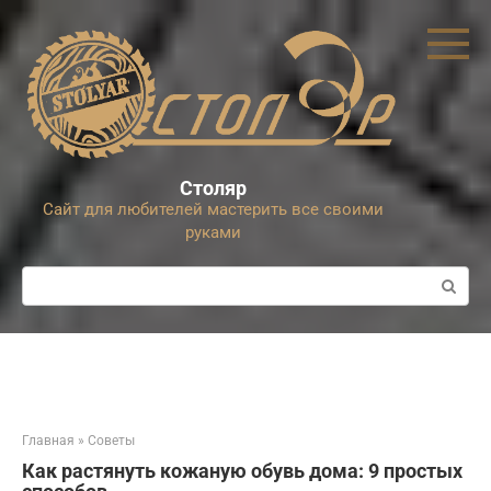
Перейти
к
контенту
Столяр
Сайт для любителей мастерить все своими
руками
Поиск:
Главная
»
Советы
Как растянуть кожаную обувь дома: 9 простых