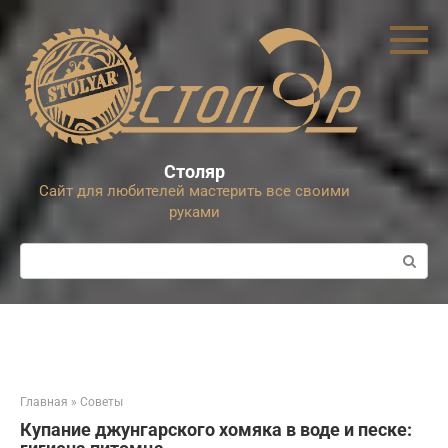
Перейти
к
контенту
Столяр
Сайт для любителей мастерить все своими
руками
Поиск:
Главная
»
Советы
Купание джунгарского хомяка в воде и песке: