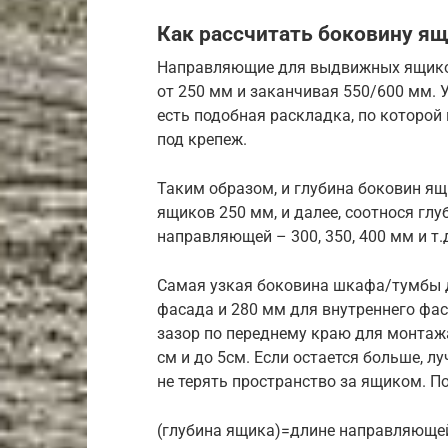
Как рассчитать боковину я
Направляющие для выдвижных ящиков
от 250 мм и заканчивая 550/600 мм. 
есть подобная раскладка, по которой
под крепеж.
Таким образом, и глубина боковин ящ
ящиков 250 мм, и далее, соотнося гл
направляющей – 300, 350, 400 мм и т.
Самая узкая боковина шкафа/тумбы д
фасада и 280 мм для внутреннего фа
зазор по переднему краю для монтажа
см и до 5см. Если остается больше, 
не терять пространство за ящиком. П
(глубина ящика)=длине направляющей 