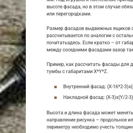
высоте фасада, но в этом случае обя
или перегородками.
Размер фасадов выдвижных ящиков с 
рассчитывается по аналогии с остал
почитатьздесь. Если кратко – от габ
между соседними фасадами зазор так
Пример, как рассчитать фасады для 
тумбы с габаритами X*Y*Z.
Внутренний фасад: (X-16*2-3)x(
Накладной фасад: (X-3)x(Y/2-3
Высота и длина фасада может менятьс
направление рисунка – продольное и
периметру необходимо учесть толщин