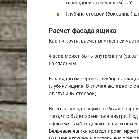
накладной столешницы) = Y.
Глубина стоевой (боковины) ш
Расчет фасада ящика
Как ни крути, расчет внутренней част
Фасад может быть внутренним (закаты
накладным.
Как видно из чертежа, выбор накладн
глубину ящика. В случае вкладного о
от глубины стоевой).
Высота фасада ящиков обычно варьиру
того, что будет храниться внутри. П
офисных тумбах делают ящики помень
Бельевые ящики комода проектируют 
мм. Под игрушки и постельные прина