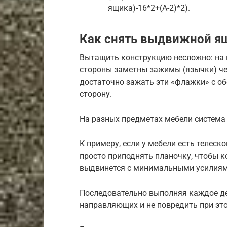
ящика)-16*2+(А-2)*2).
Как снять выдвижной я
Вытащить конструкцию несложно: на 
стороны заметны зажимы (язычки) че
достаточно зажать эти «флажки» с об
сторону.
На разных предметах мебели система
К примеру, если у мебели есть телес
просто приподнять планочку, чтобы к
выдвинется с минимальными усилиям
Последовательно выполняя каждое де
направляющих и не повредить при эт