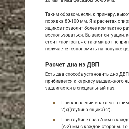
20 мм, а над фасадом 30-80 мм.
Таким образом, если, к примеру, высо
порядка 80-100 мм. Я в расчетах опи
ящиков позволит более компактно раз
воспользоваться. Бывают ситуации, к
стоит «поиграть» с такими вот непр
получается сэкономить на покупке це
Расчет дна из ДВП
Есть два способа установить дно ДВП 
прибивается к каркасу выдвижного ящ
задвигается в специальный паз.
При креплении внахлест отнима
2)х((глубина ящика)-2).
При глубине паза А мм с кажд
(А-2) мм с каждой стороны. То 