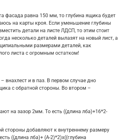
та фасада равна 150 мм, то глубина ящика будет
раюсь на карты кроя. Если уменьшение глубины
местить детали на листе ЛДСП, то этим стоит
огда несколько деталей вылазят на новый лист, а
инципиальными размерами деталей, как
лого листа с огромным остатком!
– внахлест и в паз. В первом случае дно
ика с обратной стороны. Во втором –
ют на зазор 2мм. То есть ((длина лба)+16*2-
ой стороны добавляют к внутреннему размеру
есть ((длина лба)+ (А-2)*2)х((глубина