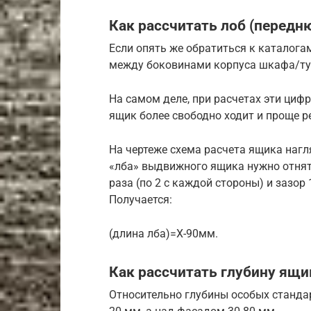
Как рассчитать лоб (передн
Если опять же обратиться к каталогам
между боковинами корпуса шкафа/тум
На самом деле, при расчетах эти циф
ящик более свободно ходит и проще р
На чертеже схема расчета ящика нагл
«лба» выдвижного ящика нужно отня
раза (по 2 с каждой стороны) и зазор
Получается:
(длина лба)=Х-90мм.
Как рассчитать глубину ящи
Относительно глубины особых стандар