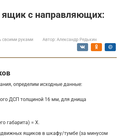
 ящик с направляющих:
ь своими руками
Автор:
Александр Редькин
ков
ания, определим исходные данные:
ого ДСП толщиной 16 мм, для днища
о габарита) = Х.
ыдвижных ящиков в шкафу/тумбе (за минусом