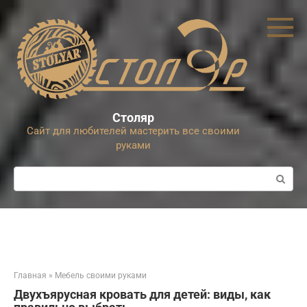
Перейти
к
контенту
Столяр
Сайт для любителей мастерить все своими
руками
Поиск:
Главная
»
Мебель своими руками
Двухъярусная кровать для детей: виды, как