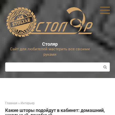
Перейти
к
контенту
Столяр
Сайт для любителей мастерить все своими
руками
Поиск:
Главная
»
Интерьер
Какие шторы подойдут в кабинет: домашний,