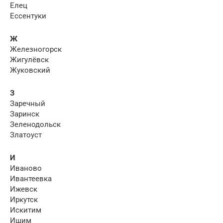
Елец
Ессентуки
Ж
Железногорск
Жигулёвск
Жуковский
З
Заречный
Заринск
Зеленодольск
Златоуст
И
Иваново
Ивантеевка
Ижевск
Иркутск
Искитим
Ишим