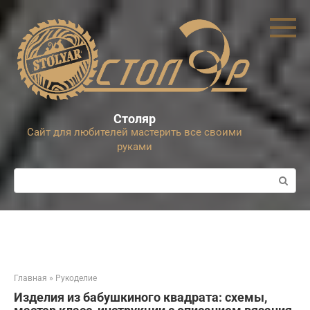
Перейти
к
контенту
Столяр
Сайт для любителей мастерить все своими
руками
Поиск:
Главная
»
Рукоделие
Изделия из бабушкиного квадрата: схемы,