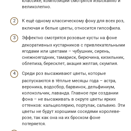
классике, композиции смотрятся изысканно и
великолепно.
К ещё одному классическому фону для всех роз,
включая и белые цветы, относится гипсофила.
Эффектно смотрятся розовые кусты на фоне
декоративных кустарников с привлекательными
ягодами или цветами – чубушник, сирень,
снежноягодник, тамариск, бирючина, кизильник,
облепиха, бересклет, акация желтая, скумпия.
Среди роз высаживают цветы, которые
распускаются в тёплые месяцы года – астра,
вероника, водосбор, барвинок, дельфиниум,
колокольчик, лаванда. Главное при создании
фона – не высаживать в округе цветы ярких
оттенков: кальцеолярию, портулак, сальвию. Эти
цветы не будут хорошими соседями королеве-
розе, так как она на их броском фоне
потеряется.