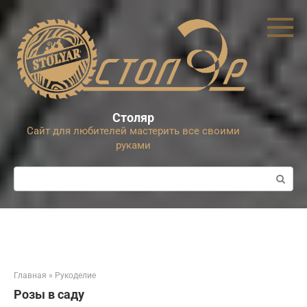
Перейти
к
контенту
Столяр
Сайт для любителей мастерить все своими
руками
Поиск:
Главная
»
Рукоделие
Розы в саду