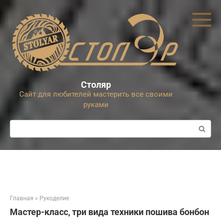
Перейти
к
контенту
Столяр
Сайт для любителей мастерить все своими
руками
Поиск:
Главная
»
Рукоделие
Мастер-класс, три вида техники пошива бонбон