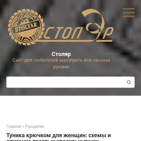
Перейти
к
контенту
Столяр
Сайт для любителей мастерить все своими
руками
Поиск:
Главная
»
Рукоделие
Туника крючком для женщин: схемы и