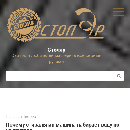
Перейти
к
контенту
Столяр
Сайт для любителей мастерить все своими
руками
Поиск:
Главная
»
Техника
Почему стиральная машина набирает воду но