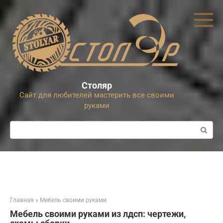
Перейти
к
контенту
Столяр
Сайт для любителей мастерить все своими
руками
Поиск:
Главная
»
Мебель своими руками
Мебель своими руками из лдсп: чертежи,