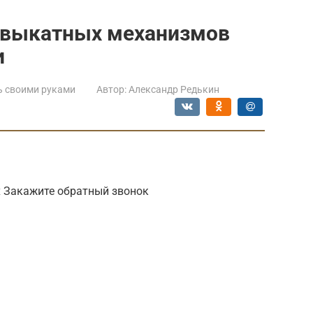
 выкатных механизмов
и
ь своими руками
Автор:
Александр Редькин
х Закажите обратный звонок