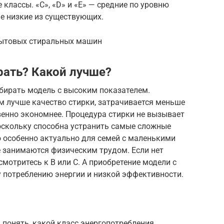
классы. «C», «D» и «E» — средние по уровню
ые низкие из существующих.
бытовых стиральных машин
рать? Какой лучше?
ыбирать модель с высоким показателем.
м лучше качество стирки, затрачивается меньше
твенно экономнее. Процедура стирки не вызывает
оскольку способна устранить самые сложные
о особенно актуально для семей с маленькими
е занимаются физическим трудом. Если нет
мотритесь к B или C. А приобретение модели с
 потреблению энергии и низкой эффективности.
понять, какой класс энергопотребления