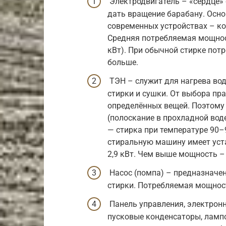
Электродвигатель – «сердце»
дать вращение барабану. Осно
современных устройствах – к
Средняя потребляемая мощность
кВт). При обычной стирке пот
больше.
ТЭН – служит для нагрева вод
стирки и сушки. От выбора пр
определённых вещей. Поэтому
(полоскание в прохладной вод
— стирка при температуре 90
стиральную машину имеет уста
2,9 кВт. Чем выше мощность – 
Насос (помпа) – предназначен
стирки. Потребляемая мощност
Панель управления, электронн
пусковые конденсаторы, лампо