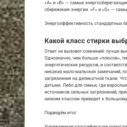
«A» и «B» — самые энергосберегающие 
сбережения энергии. «F» и «G» — сам
Энергоэффективность стандартных 
Какой класс стирки выб
Ответ не вызовет сомнений: лучше в
Однозначно, чем больше «плюсов», те
энергетических ресурсов, и соответс
никаких мало-мальских замечаний, п
загрязнения на деликатной ткани. Чт
детьми. Либо для семьи, где взрослы
источников сильных загрязнений, прис
низким классом приведет к большому
Подведём итог.
Учрежденная классификация помогла 