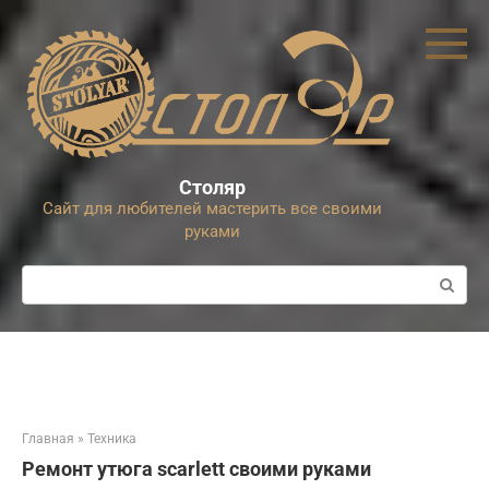
Перейти
к
контенту
Столяр
Сайт для любителей мастерить все своими
руками
Поиск:
Главная
»
Техника
Ремонт утюга scarlett своими руками